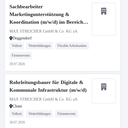
Sachbearbeiter
Marketingunterstützung &
Koordination (m/w/d) im Bereich
Rohrleitungs- und Anlagenbau
MAX STREICHER GmbH & Co. KG aA
Deggendorf
Vollzeit
Weiterbildungen
Flexible Arbeitszeiten
Firmenevents
28.07.2026
Rohrleitungsbauer für Digitale &
Kommunale Infrastruktur (m/w/d)
MAX STREICHER GmbH & Co. KG aA
Cham
Vollzeit
Weiterbildungen
Firmenevents
28.07.2026