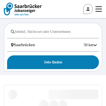
50
km
Jobs finden