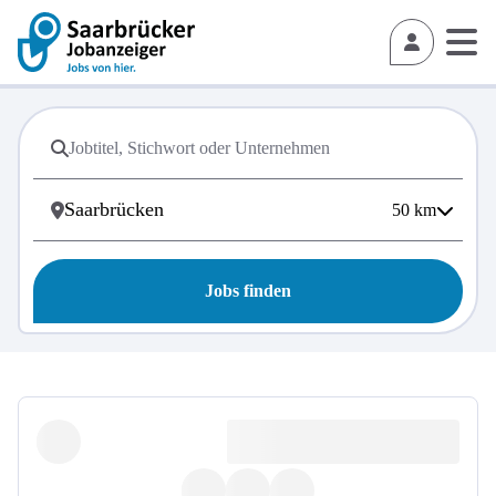
50
km
Jobs finden