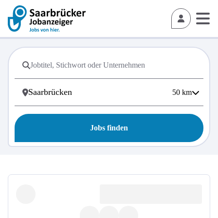
50
km
Jobs finden