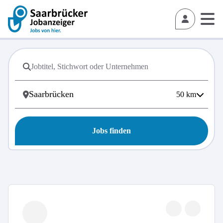
50
km
Jobs finden