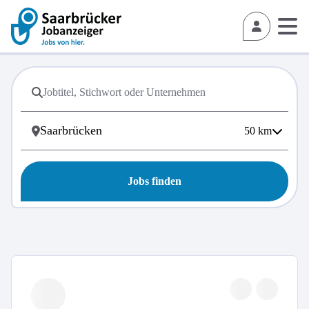
50
km
Jobs finden