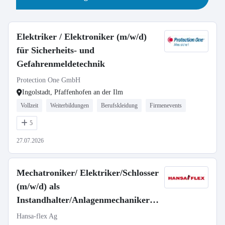
Elektriker / Elektroniker (m/w/d)
für Sicherheits- und
Gefahrenmeldetechnik
Protection One GmbH
Ingolstadt, Pfaffenhofen an der Ilm
Vollzeit
Weiterbildungen
Berufskleidung
Firmenevents
5
27.07.2026
Mechatroniker/ Elektriker/Schlosser
(m/w/d) als
Instandhalter/Anlagenmechaniker
(m/w/d)
Hansa-flex Ag