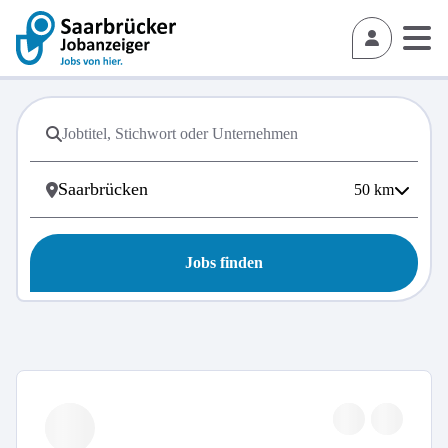
50
km
Jobs finden