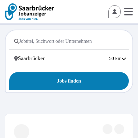
50
km
Jobs finden