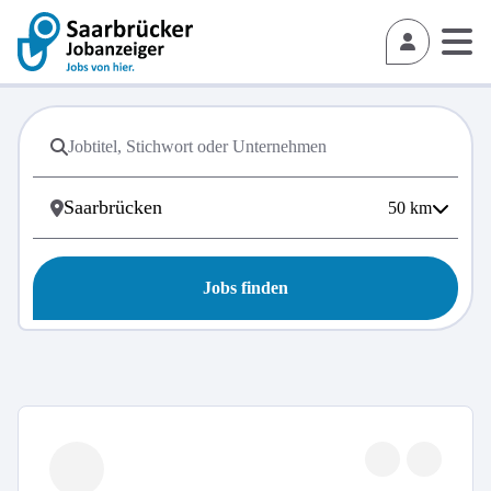
50
km
Jobs finden