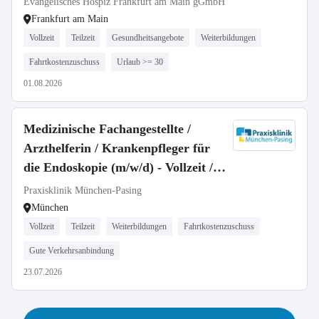
Evangelisches Hospiz Frankfurt am Main gGmbH
Frankfurt am Main
Vollzeit
Teilzeit
Gesundheitsangebote
Weiterbildungen
Fahrtkostenzuschuss
Urlaub >= 30
01.08.2026
Medizinische Fachangestellte /
Arzthelferin / Krankenpfleger für
die Endoskopie (m/w/d) - Vollzeit /
Teilzeit
Praxisklinik München-Pasing
München
Vollzeit
Teilzeit
Weiterbildungen
Fahrtkostenzuschuss
Gute Verkehrsanbindung
23.07.2026