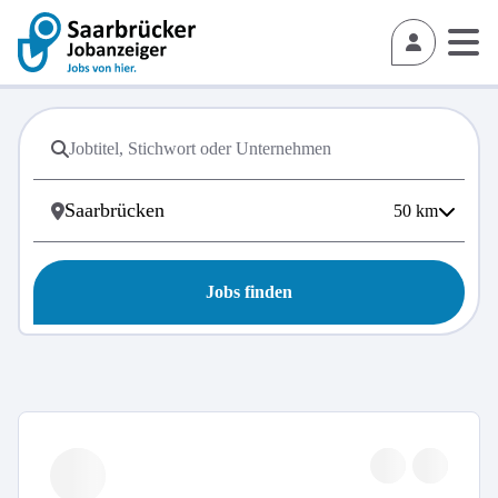
50
km
Jobs finden