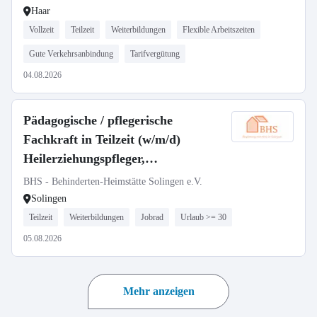
Haar
Vollzeit
Teilzeit
Weiterbildungen
Flexible Arbeitszeiten
Gute Verkehrsanbindung
Tarifvergütung
04.08.2026
Pädagogische / pflegerische
Fachkraft in Teilzeit (w/m/d)
Heilerziehungspfleger,
Sozialarbeiter, Sozialpädagoge,
BHS - Behinderten-Heimstätte Solingen e.V.
Erzieher, Gesundheits- und
Solingen
Krankenpfleger, Altenpfleger
Teilzeit
Weiterbildungen
Jobrad
Urlaub >= 30
05.08.2026
Mehr anzeigen