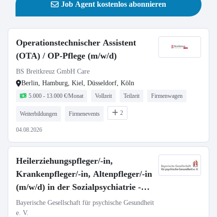
Job Agent kostenlos abonnieren
Operationstechnischer Assistent
(OTA) / OP-Pflege (m/w/d)
BS Breitkreuz GmbH Care
Berlin, Hamburg, Kiel, Düsseldorf, Köln
5.000 - 13.000 €/Monat
Vollzeit
Teilzeit
Firmenwagen
2
Weiterbildungen
Firmenevents
04.08.2026
Heilerziehungspfleger/-in,
Krankenpfleger/-in, Altenpfleger/-in
(m/w/d) in der Sozialpsychiatrie -
Vollzeit / Teilzeit
Bayerische Gesellschaft für psychische Gesundheit
e. V.