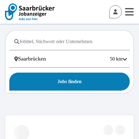
50
km
Jobs finden