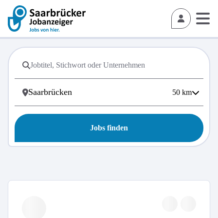
50
km
Jobs finden