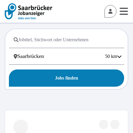
50
km
Jobs finden