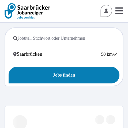
50
km
Jobs finden