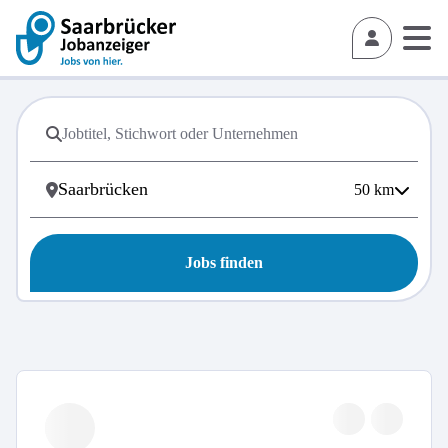
50
km
Jobs finden