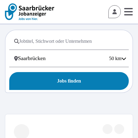
50
km
Jobs finden