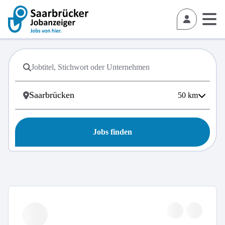
50
km
Jobs finden