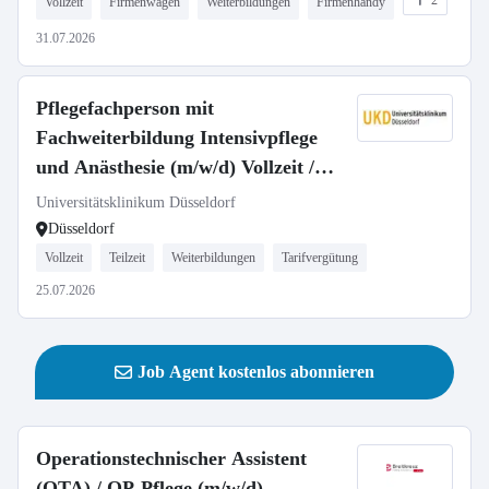
2
Vollzeit
Firmenwagen
Weiterbildungen
Firmenhandy
31.07.2026
Pflegefachperson mit
Fachweiterbildung Intensivpflege
und Anästhesie (m/w/d) Vollzeit /
Teilzeit
Universitätsklinikum Düsseldorf
Düsseldorf
Vollzeit
Teilzeit
Weiterbildungen
Tarifvergütung
25.07.2026
Job Agent kostenlos abonnieren
Operationstechnischer Assistent
(OTA) / OP-Pflege (m/w/d)