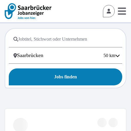
50
km
Jobs finden