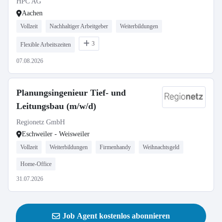
HPC AG
/ Technische Ausrüstung (m/w/d)
Aachen
Vollzeit
Nachhaltiger Arbeitgeber
Weiterbildungen
3
Flexible Arbeitszeiten
07.08.2026
Planungsingenieur Tief- und
Leitungsbau (m/w/d)
Regionetz GmbH
Eschweiler - Weisweiler
Vollzeit
Weiterbildungen
Firmenhandy
Weihnachtsgeld
Home-Office
31.07.2026
Job Agent kostenlos abonnieren