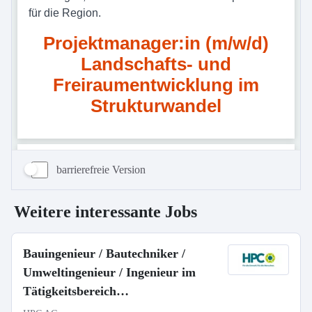
barrierefreie Version
Weitere interessante Jobs
Bauingenieur / Bautechniker /
Umweltingenieur / Ingenieur im
Tätigkeitsbereich
Stadtentwässerung, Kläranlagenbau