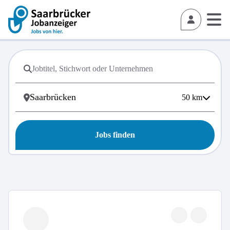
50
km
Jobs finden