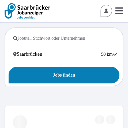
50
km
Jobs finden