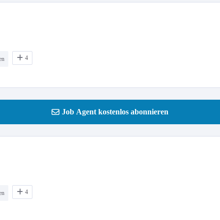
4
en
Job Agent kostenlos abonnieren
4
en