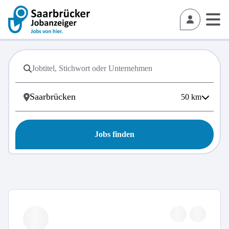
50
km
Jobs finden