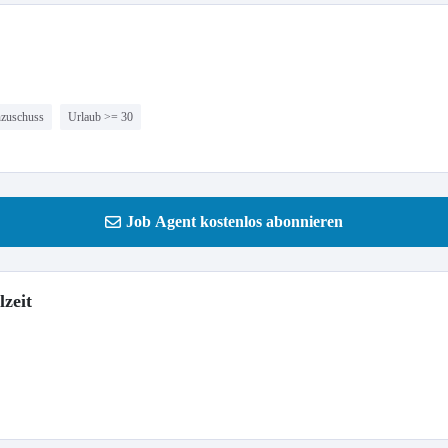
nzuschuss
Urlaub >= 30
Job Agent kostenlos abonnieren
lzeit