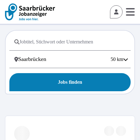
50
km
Jobs finden