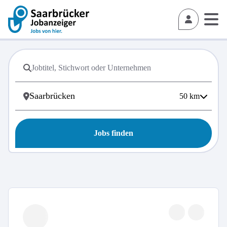
50
km
Jobs finden