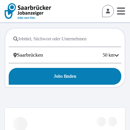
50
km
Jobs finden