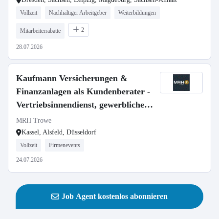
Vollzeit
Nachhaltiger Arbeitgeber
Weiterbildungen
2
Mitarbeiterrabatte
28.07.2026
Kaufmann Versicherungen &
Finanzanlagen als Kundenberater -
Vertriebsinnendienst, gewerbliche
Versicherungen (w/m/d)
MRH Trowe
Kassel, Alsfeld, Düsseldorf
Vollzeit
Firmenevents
24.07.2026
Job Agent kostenlos abonnieren