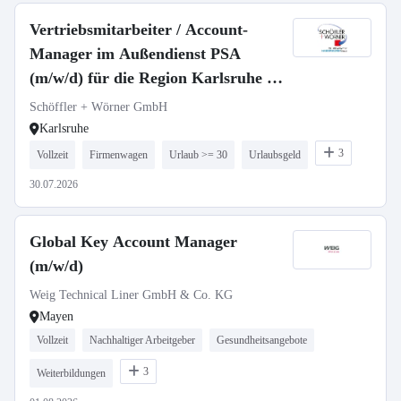
Vertriebsmitarbeiter / Account-
Manager im Außendienst PSA
(m/w/d) für die Region Karlsruhe /
Heilbronn / Pforzheim / Offenburg
Schöffler + Wörner GmbH
Karlsruhe
3
Vollzeit
Firmenwagen
Urlaub >= 30
Urlaubsgeld
30.07.2026
Global Key Account Manager
(m/w/d)
Weig Technical Liner GmbH & Co. KG
Mayen
Vollzeit
Nachhaltiger Arbeitgeber
Gesundheitsangebote
3
Weiterbildungen