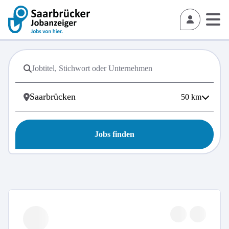
50
km
Jobs finden