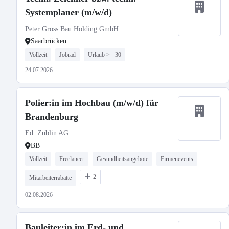
Systemplaner (m/w/d)
Peter Gross Bau Holding GmbH
Saarbrücken
Vollzeit
Jobrad
Urlaub >= 30
24.07.2026
Polier:in im Hochbau (m/w/d) für
Brandenburg
Ed. Züblin AG
BB
Vollzeit
Freelancer
Gesundheitsangebote
Firmenevents
2
Mitarbeiterrabatte
02.08.2026
Bauleiter:in im Erd- und