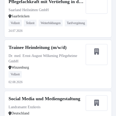
Pflegefachkraft mit Vertiefung in der
Pädiatrie (m/w/d)
Saarland Heilstätten GmbH
Saarbrücken
Vollzeit
Teilzeit
Weiterbildungen
Tarifvergütung
24.07.2026
Trainee Heimleitung (m/w/d)
Dr. med. Ernst-August Wilkening Pflegeheime
GmbH
Winzenburg
Vollzeit
02.08.2026
Social Media und Mediengestaltung
Landratsamt Enzkreis
Deutschland