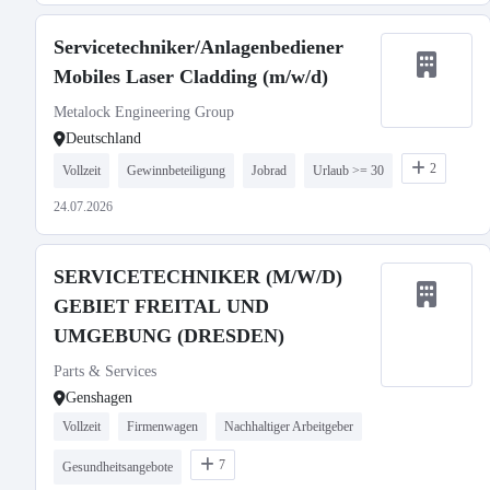
Servicetechniker/Anlagenbediener
Mobiles Laser Cladding (m/w/d)
Metalock Engineering Group
Deutschland
2
Vollzeit
Gewinnbeteiligung
Jobrad
Urlaub >= 30
24.07.2026
SERVICETECHNIKER (M/W/D)
GEBIET FREITAL UND
UMGEBUNG (DRESDEN)
Parts & Services
Genshagen
Vollzeit
Firmenwagen
Nachhaltiger Arbeitgeber
7
Gesundheitsangebote