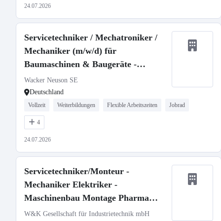
24.07.2026
Servicetechniker / Mechatroniker /
Mechaniker (m/w/d) für
Baumaschinen & Baugeräte -
stationär oder mobil
Wacker Neuson SE
Deutschland
Vollzeit
Weiterbildungen
Flexible Arbeitszeiten
Jobrad
4
24.07.2026
Servicetechniker/Monteur -
Mechaniker Elektriker -
Maschinenbau Montage Pharma
Medizintechnik (m/w/d)
W&K Gesellschaft für Industrietechnik mbH