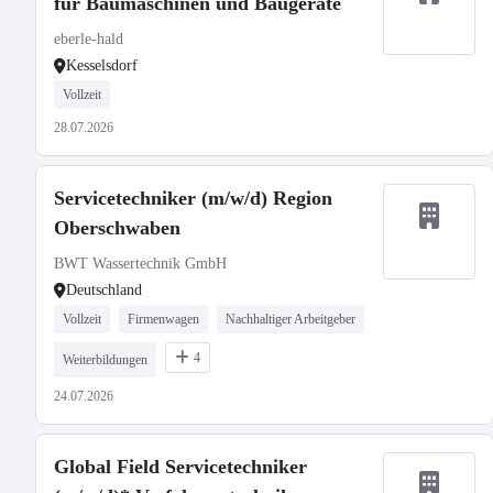
für Baumaschinen und Baugeräte
eberle-hald
Kesselsdorf
Vollzeit
28.07.2026
Servicetechniker (m/w/d) Region
Oberschwaben
BWT Wassertechnik GmbH
Deutschland
Vollzeit
Firmenwagen
Nachhaltiger Arbeitgeber
4
Weiterbildungen
24.07.2026
Global Field Servicetechniker