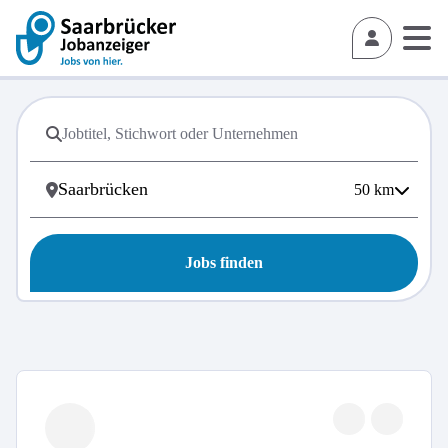
50
km
Jobs finden