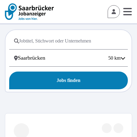
50
km
Jobs finden