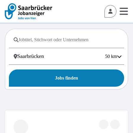
50
km
Jobs finden