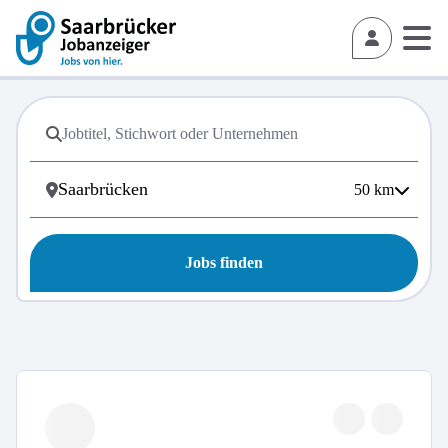
50
km
Jobs finden