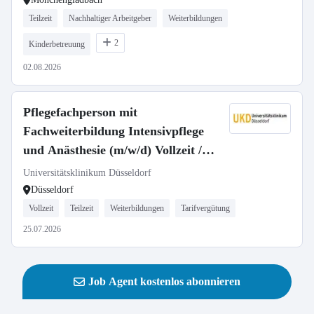
Teilzeit
Nachhaltiger Arbeitgeber
Weiterbildungen
2
Kinderbetreuung
02.08.2026
Pflegefachperson mit
Fachweiterbildung Intensivpflege
und Anästhesie (m/w/d) Vollzeit /
Teilzeit
Universitätsklinikum Düsseldorf
Düsseldorf
Vollzeit
Teilzeit
Weiterbildungen
Tarifvergütung
25.07.2026
Job Agent kostenlos abonnieren