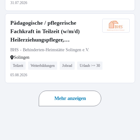
31.07.2026
Pädagogische / pflegerische
Fachkraft in Teilzeit (w/m/d)
Heilerziehungspfleger,
Sozialarbeiter, Sozialpädagoge,
BHS - Behinderten-Heimstätte Solingen e.V.
Erzieher, Gesundheits- und
Solingen
Krankenpfleger, Altenpfleger
Teilzeit
Weiterbildungen
Jobrad
Urlaub >= 30
05.08.2026
Mehr anzeigen