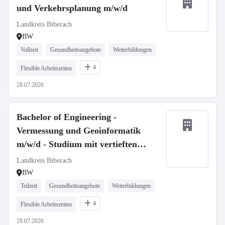
und Verkehrsplanung m/w/d
Landkreis Biberach
BW
Vollzeit
Gesundheitsangebote
Weiterbildungen
4
Flexible Arbeitszeiten
28.07.2026
Bachelor of Engineering -
Vermessung und Geoinformatik
m/w/d - Studium mit vertieften
Praxisphasen
Landkreis Biberach
BW
Teilzeit
Gesundheitsangebote
Weiterbildungen
4
Flexible Arbeitszeiten
28.07.2026