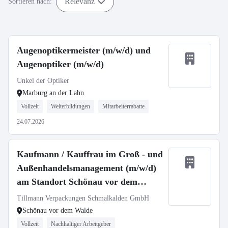
Relevanz
Sortieren nach:
Augenoptikermeister (m/w/d) und
Augenoptiker (m/w/d)
Unkel der Optiker
Marburg an der Lahn
Vollzeit
Weiterbildungen
Mitarbeiterrabatte
24.07.2026
Kaufmann / Kauffrau im Groß - und
Außenhandelsmanagement (m/w/d)
am Standort Schönau vor dem
Walde
Tillmann Verpackungen Schmalkalden GmbH
Schönau vor dem Walde
Vollzeit
Nachhaltiger Arbeitgeber