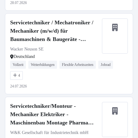
28.07.2026
Servicetechniker / Mechatroniker /
Mechaniker (m/w/d) für
Baumaschinen & Baugeräte -
stationär oder mobil
Wacker Neuson SE
Deutschland
Vollzeit
Weiterbildungen
Flexible Arbeitszeiten
Jobrad
4
24.07.2026
Servicetechniker/Monteur -
Mechaniker Elektriker -
Maschinenbau Montage Pharma
Medizintechnik (m/w/d)
W&K Gesellschaft für Industrietechnik mbH