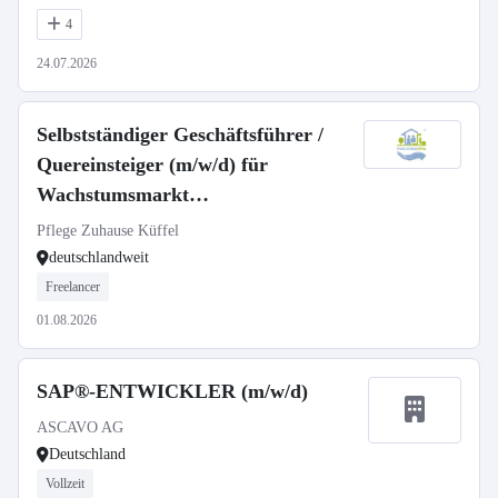
4
24.07.2026
Selbstständiger Geschäftsführer /
Quereinsteiger (m/w/d) für
Wachstumsmarkt
Seniorenbetreuung
Pflege Zuhause Küffel
deutschlandweit
Freelancer
01.08.2026
SAP®-ENTWICKLER (m/w/d)
ASCAVO AG
Deutschland
Vollzeit