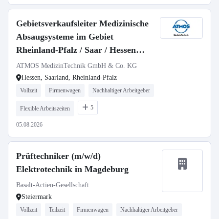
Gebietsverkaufsleiter Medizinische
Absaugsysteme im Gebiet
Rheinland-Pfalz / Saar / Hessen
(m/w/d)
ATMOS MedizinTechnik GmbH & Co. KG
Hessen, Saarland, Rheinland-Pfalz
Vollzeit
Firmenwagen
Nachhaltiger Arbeitgeber
5
Flexible Arbeitszeiten
05.08.2026
Prüftechniker (m/w/d)
Elektrotechnik in Magdeburg
Basalt-Actien-Gesellschaft
Steiermark
Vollzeit
Teilzeit
Firmenwagen
Nachhaltiger Arbeitgeber