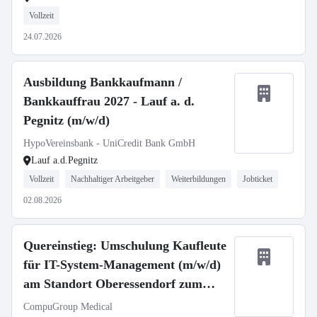
Vollzeit
24.07.2026
Ausbildung Bankkaufmann /
Bankkauffrau 2027 - Lauf a. d.
Pegnitz (m/w/d)
HypoVereinsbank - UniCredit Bank GmbH
Lauf a.d.Pegnitz
Vollzeit
Nachhaltiger Arbeitgeber
Weiterbildungen
Jobticket
02.08.2026
Quereinstieg: Umschulung Kaufleute
für IT-System-Management (m/w/d)
am Standort Oberessendorf zum
01.09.2026
CompuGroup Medical