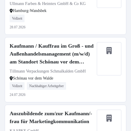
Ullmann Farben & Heimtex GmbH & Co KG
Hamburg-Wandsbek
Vollzeit
28.07.2026
Kaufmann / Kauffrau im Groß - und
Außenhandelsmanagement (m/w/d)
am Standort Schönau vor dem
Walde
Tillmann Verpackungen Schmalkalden GmbH
Schönau vor dem Walde
Vollzeit
Nachhaltiger Arbeitgeber
24.07.2026
Auszubildende zum/zur Kaufmann/-
frau für Marketingkommunikation
KAAPKE GmbH