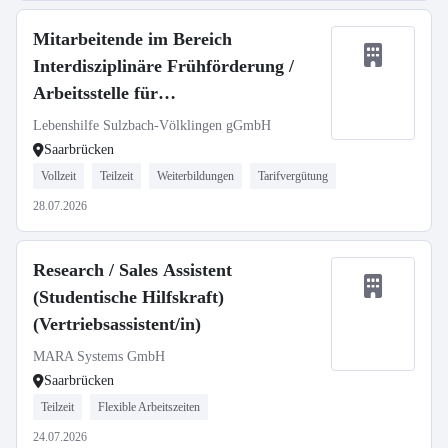
Mitarbeitende im Bereich
Interdisziplinäre Frühförderung /
Arbeitsstelle für
Integrationspädagogik
Lebenshilfe Sulzbach-Völklingen gGmbH
Saarbrücken
Vollzeit
Teilzeit
Weiterbildungen
Tarifvergütung
28.07.2026
Research / Sales Assistent
(Studentische Hilfskraft)
(Vertriebsassistent/in)
MARA Systems GmbH
Saarbrücken
Teilzeit
Flexible Arbeitszeiten
24.07.2026