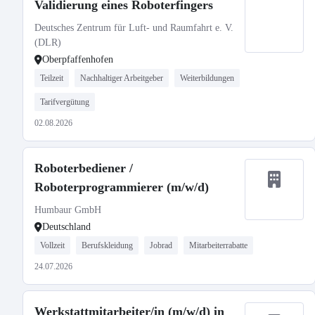
Validierung eines Roboterfingers
Deutsches Zentrum für Luft- und Raumfahrt e. V.
(DLR)
Oberpfaffenhofen
Teilzeit
Nachhaltiger Arbeitgeber
Weiterbildungen
Tarifvergütung
02.08.2026
Roboterbediener /
Roboterprogrammierer (m/w/d)
Humbaur GmbH
Deutschland
Vollzeit
Berufskleidung
Jobrad
Mitarbeiterrabatte
24.07.2026
Werkstattmitarbeiter/in (m/w/d) in