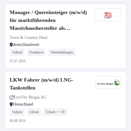
Manager / Quereinsteiger (m/w/d)
für marktführenden
Massivhaushersteller als
selbstständiger Gebietsleiter
Town & Country Haus
deutschlandweit
Vollzeit
Freelancer
Weiterbildungen
31.07.2026
LKW Fahrer (m/w/d) LNG-
Tankstellen
EnviTec Biogas AG
Deutschland
Vollzeit
Jobrad
Urlaub >= 30
06.08.2026