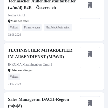
Technischer Außendienstmitarbeiter
(w/m/d) B2B – Österreich
Netter GmbH
Mainz-Kastel
Vollzeit
Firmenwagen
Flexible Arbeitszeiten
02.08.2026
TECHNISCHER MITARBEITER
IM AUßENDIENST (M/W/D)
INKOMA Maschinenbau GmbH
Osterweddingen
Vollzeit
24.07.2026
Sales Manager:in DACH-Region
(m|w|d)