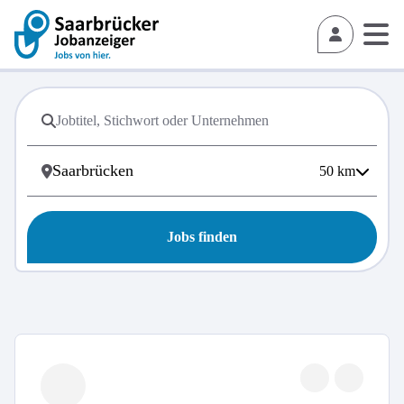
50
km
Jobs finden