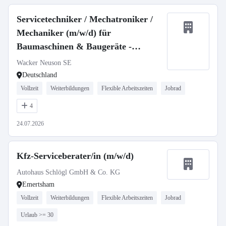
Servicetechniker / Mechatroniker /
Mechaniker (m/w/d) für
Baumaschinen & Baugeräte -
stationär oder mobil
Wacker Neuson SE
Deutschland
Vollzeit
Weiterbildungen
Flexible Arbeitszeiten
Jobrad
4
24.07.2026
Kfz-Serviceberater/in (m/w/d)
Autohaus Schlögl GmbH & Co. KG
Emertsham
Vollzeit
Weiterbildungen
Flexible Arbeitszeiten
Jobrad
Urlaub >= 30