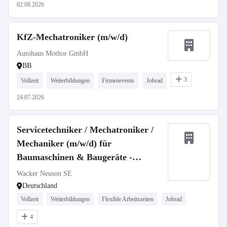
02.08.2026
KfZ-Mechatroniker (m/w/d)
Autohaus Mothor GmbH
BB
3
Vollzeit
Weiterbildungen
Firmenevents
Jobrad
24.07.2026
Servicetechniker / Mechatroniker /
Mechaniker (m/w/d) für
Baumaschinen & Baugeräte -
stationär oder mobil
Wacker Neuson SE
Deutschland
Vollzeit
Weiterbildungen
Flexible Arbeitszeiten
Jobrad
4