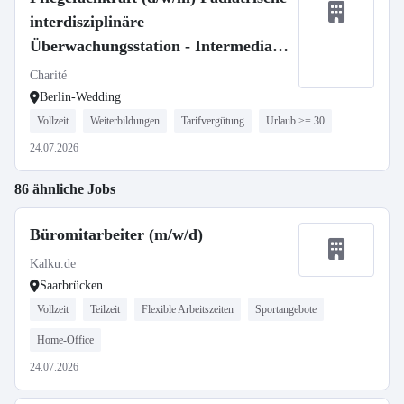
interdisziplinäre
Überwachungsstation - Intermediate
Care
Charité
Berlin-Wedding
Vollzeit
Weiterbildungen
Tarifvergütung
Urlaub >= 30
24.07.2026
86 ähnliche Jobs
Büromitarbeiter (m/w/d)
Kalku.de
Saarbrücken
Vollzeit
Teilzeit
Flexible Arbeitszeiten
Sportangebote
Home-Office
24.07.2026