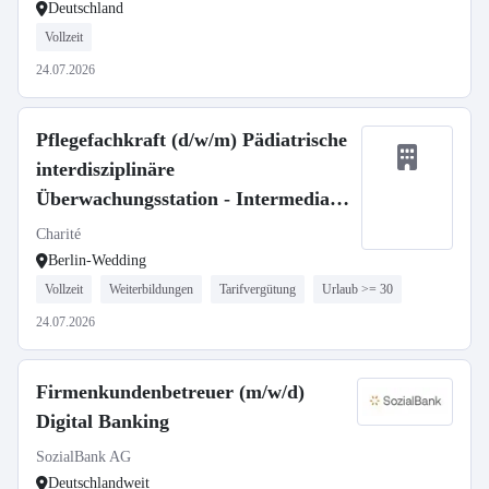
Deutschland
Vollzeit
24.07.2026
Pflegefachkraft (d/w/m) Pädiatrische
interdisziplinäre
Überwachungsstation - Intermediate
Care
Charité
Berlin-Wedding
Vollzeit
Weiterbildungen
Tarifvergütung
Urlaub >= 30
24.07.2026
Firmenkundenbetreuer (m/w/d)
Digital Banking
SozialBank AG
Deutschlandweit