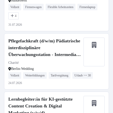
bundesweit
Vollzeit
Firmenwagen
Flexible Arbeitszeiten
Firmenlaptop
4
31.07.2026
Pflegefachkraft (d/w/m) Pädiatrische
interdisziplinäre
Überwachungsstation - Intermediate
Care
Charité
Berlin-Wedding
Vollzeit
Weiterbildungen
Tarifvergütung
Urlaub >= 30
24.07.2026
Lernbegleiter:in für KI-gestützte
Content Creation & Digital
Marketing (w/w/d)